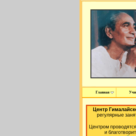
Главная
Учи
Центр Гималайск
регулярные заня
Центром проводятся 
и благотвори