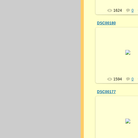
1624
0
DSC00180
18.07.2013
himalayany
1594
0
DSC00177
18.07.2013
himalayany