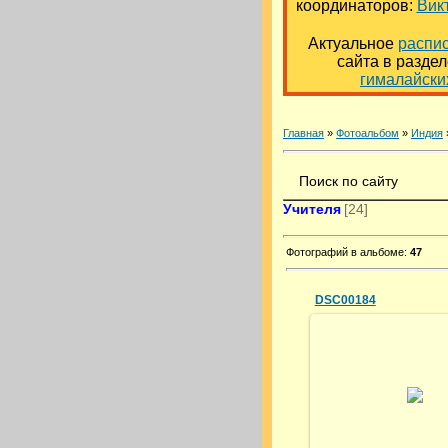
координаторов:
Вик
Актуальное
распи
сайта в разде
гималайски
Главная
»
Фотоальбом
»
Индия
Поиск по сайту
Учителя
[24]
Фотографий в альбоме
:
47
DSC00184
18.07.2013
himalayany