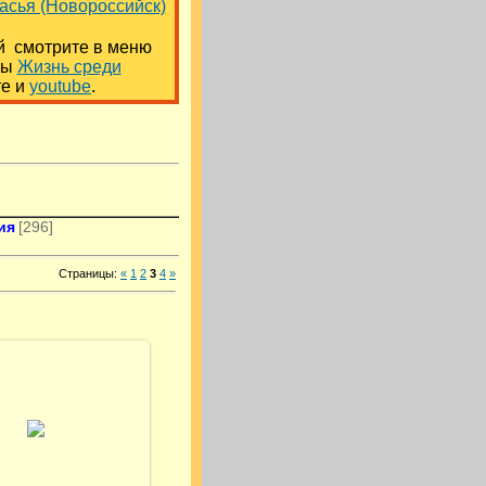
асья (Новороссийск)
й смотрите в меню
мы
Жизнь среди
те и
youtube
.
ия
[296]
Страницы
:
«
1
2
3
4
»
18.07.2013
himalayanyoga