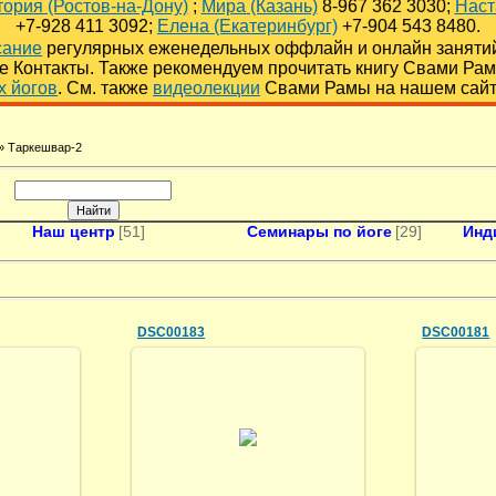
тория (Ростов-на-Дону)
;
Мира (Казань)
8-967 362 3030;
Наст
+7-928 411 3092;
Елена (Екатеринбург)
+7-904 543 8480.
сание
регулярных еженедельных оффлайн и онлайн заняти
ле Контакты. Также рекомендуем прочитать книгу Свами Ра
х йогов
. См. также
видеолекции
Свами Рамы на нашем сай
» Таркешвар-2
Наш центр
[51]
Семинары по йоге
[29]
Инд
DSC00183
DSC00181
18.07.2013
oga
himalayanyoga