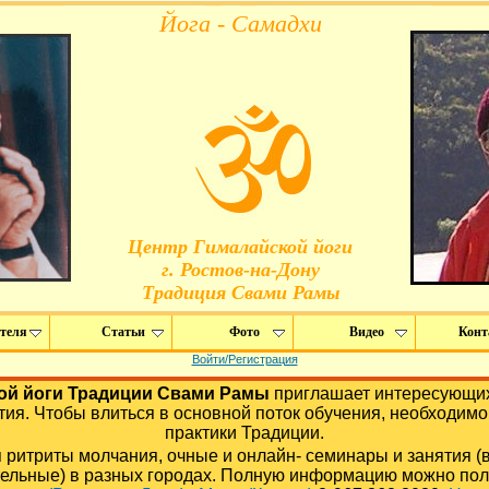
Йога - Самадхи
Центр Гималайской йоги
г. Ростов-на-Дону
Tрадиция Свами Рамы
теля
Статьи
Фото
Видео
Конт
Войти/Регистрация
ой йоги Традиции Свами Рамы
приглашает интересующих
тия. Чтобы влиться в основной поток обучения, необходимо
практики Традиции.
ритриты молчания, очные и онлайн- семинары и занятия (
тельные) в разных городах. Полную информацию можно пол