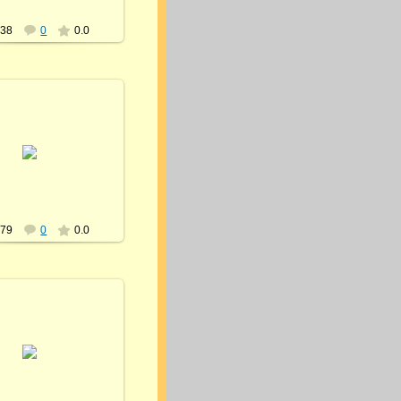
538
0
0.0
18.07.2013
himalayanyoga
579
0
0.0
18.07.2013
himalayanyoga