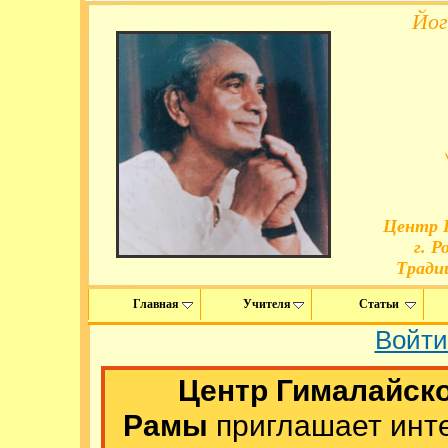
Йог
Центр 
г. Р
Tради
Главная
Учителя
Статьи
Войти
Центр Гималайско
Рамы
приглашает инт