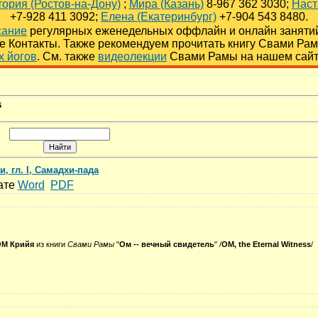
тория (Ростов-на-Дону)
;
Мира (Казань)
8-967 362 3030;
Наст
+7-928 411 3092;
Елена (Екатеринбург)
+7-904 543 8480.
сание
регулярных еженедельных оффлайн и онлайн заняти
ле Контакты. Также рекомендуем прочитать книгу Свами Ра
х йогов
. См. также
видеолекции
Свами Рамы на нашем сай
6
, гл. I, Самадхи-пада
мате
Word
PDF
М Крийя
из книги
Свами Рамы
"
Ом -- вечный свидетель
" /
OM, the Eternal Witness
/