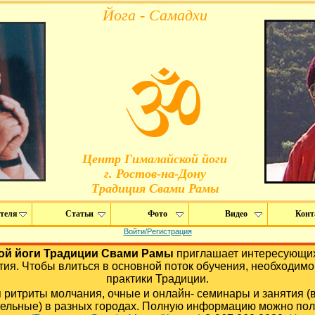
Йога - Самадхи
Центр Гималайской йоги
г. Ростов-на-Дону
Tрадиция Свами Рамы
теля
Статьи
Фото
Видео
Конт
Войти/Регистрация
ой йоги Традиции Свами Рамы
приглашает интересующих
тия. Чтобы влиться в основной поток обучения, необходимо
практики Традиции.
ритриты молчания, очные и онлайн- семинары и занятия (
тельные) в разных городах. Полную информацию можно пол