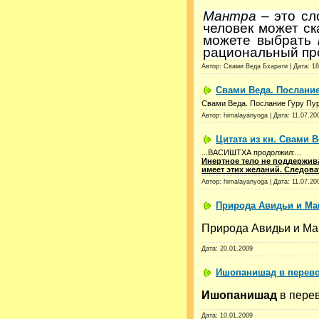
Мантра
– это сл
человек может ск
можете выбрать
рациональный про
Автор: Свами Веда Бхарати | Дата:
18
Свами Веда. Послание
Свами Веда. Послание Гуру Пур
Автор: himalayanyoga | Дата:
11.07.20
Цитата из кн. Свами 
...ВАСИШТХА продолжил:...
Инертное тело не поддержива
имеет этих желаний. Следова
Автор: himalayanyoga | Дата:
11.07.20
Природа Авидьи и Ма
Природа Авидьи и Ма
Дата:
20.01.2009
Ишопанишад в перев
Ишопанишад
в пере
Дата:
10.01.2009