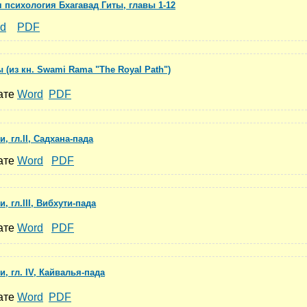
 психология Бхагавад Гиты, главы 1-12
d
PDF
(из кн. Swami Rama "The Royal Path")
мате
Word
PDF
, гл.II, Садхана-пада
мате
Word
PDF
, гл.III, Вибхути-пада
мате
Word
PDF
, гл. IV, Кайвалья-пада
мате
Word
PDF