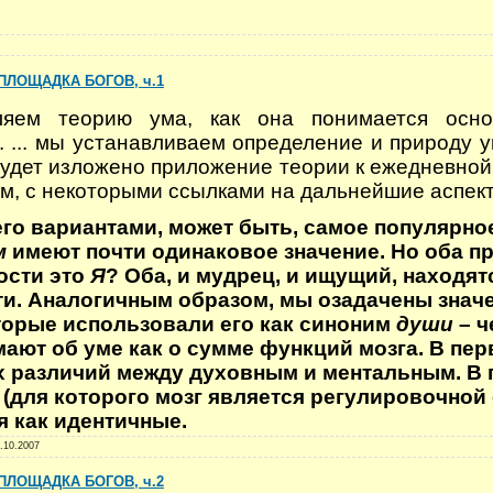
ПЛОЩАДКА БОГОВ, ч.1
вляем теорию ума, как она понимается осно
 ... мы устанавливаем определение и природу у
будет изложено приложение теории к ежедневной
, с некоторыми ссылками на дальнейшие аспект
его вариантами, может быть, самое популярно
м
имеют почти одинаковое значение. Но оба п
ности это
Я
? Оба, и мудрец, и ищущий, находят
и. Аналогичным образом, мы озадачены знач
орые использовали его как синоним
души
– ч
мают об уме как о сумме функций мозга. В пер
х различий между духовным и ментальным. В
 (для которого мозг является регулировочной
 как идентичные.
.10.2007
ПЛОЩАДКА БОГОВ, ч.2