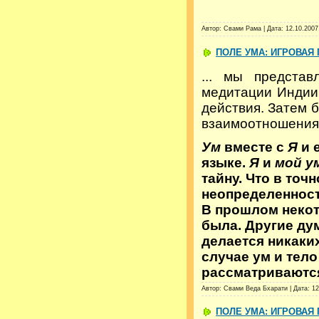
Автор: Свами Рама | Дата:
12.10.2007
ПОЛЕ УМА: ИГРОВАЯ 
... мы предста
медитации Индии.
действия. Затем 
взаимоотношениям
Ум
вместе с
Я
и 
языке.
Я
и
мой у
тайну. Что в точ
неопределенност
В прошлом некот
была. Другие ду
делается никаки
случае ум и тело
рассматриваются
Автор: Свами Веда Бхарати | Дата:
12
ПОЛЕ УМА: ИГРОВАЯ 