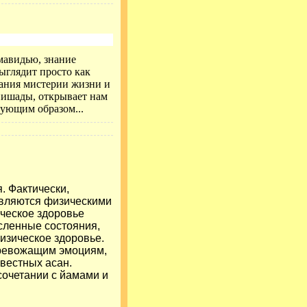
мавидью, знание
выглядит просто как
нания мистерии жизни и
нишады, открывает нам
дующим образом...
. Фактически,
являются физическими
ческое здоровье
ысленные состояния,
изическое здоровье.
тревожащим эмоциям,
вестных асан.
 сочетании с йамами и