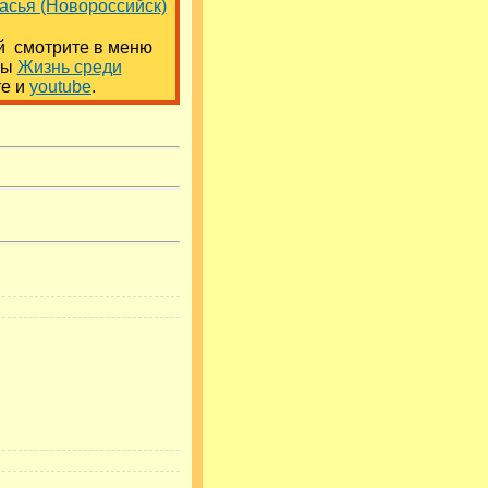
асья (Новороссийск)
й смотрите в меню
мы
Жизнь среди
те и
youtube
.