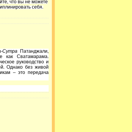
йте, что вы не можете
циплинировать себя.
а-Сутра
Патанджали,
ие как Сватамарама.
ческое руководство и
й. Однако без живой
икам – это передача