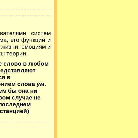
вателями систем
ма, его функции и
 жизни, эмоциям и
ы теории.
е слово в любом
редставляют
ся в
ением слова
ум
.
ем бы она ни
вом случае не
 последнем
 станцией)