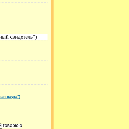
ный свидетель")
ная наука")
Я говорю о