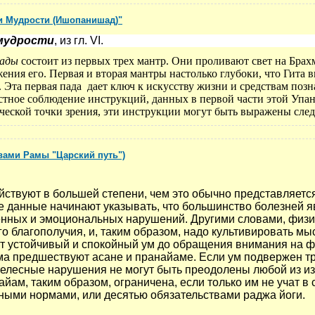
и Мудрости (Ишопанишад)"
мудрости
, из гл. VI.
ады
состоит из первых трех мантр. Они проливают свет на Брах
ения его. Первая и вторая мантры настолько глубоки, что Гита 
. Эта первая пада
дает ключ к искусству жизни и средствам поз
естное соблюдение инструкций, данных в первой части этой Упа
ческой точки зрения, эти инструкции могут быть выражены сле
Свами Рамы "Царский путь")
твуют в большей степени, чем это обычно представляется
 данные начинают указывать, что большинство болезней 
нных и эмоциональных нарушений. Другими словами, физи
го благополучия, и, таким образом, надо культивировать м
т устойчивый и спокойный ум до обращения внимания на ф
ма предшествуют асане и пранайаме. Если ум подвержен 
телесные нарушения не могут быть преодолены любой из из
айам, таким образом, ограничена, если только им не учат в
ными нормами, или десятью обязательствами раджа йоги.