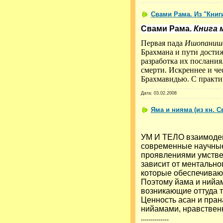
Свами Рама. Из "Книг
Свами Рама.
Книга 
Первая пада
Ишопаниш
Брахмана и пути достиж
разработка их послания
смерти. Искреннее и ч
Брахмавидью. С практи
Дата:
03.02.2008
Яма и нияма (из кн. 
УМ И ТЕЛО взаимодейс
современные научные
проявлениями умстве
зависит от ментально
которые обеспечиваю
Поэтому йама и нийа
возникающие оттуда 
Ценность асан и пран
нийамами, нравствен
..............