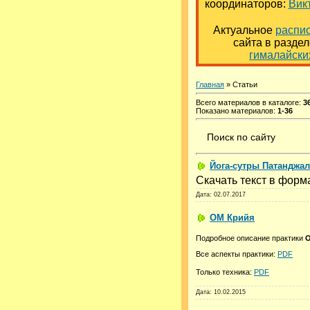
координаторов:
Вик
Актуальное
распи
сайта в разде
гималайски
Главная
»
Статьи
Всего материалов в каталоге
:
3
Показано материалов
:
1-36
Поиск по сайту
Йога-сутры Патанджали
Скачать текст в фор
Дата:
02.07.2017
ОМ Крийя
Подробное описание практики
О
Все аспекты практики:
PDF
Только техника:
PDF
Дата:
10.02.2015