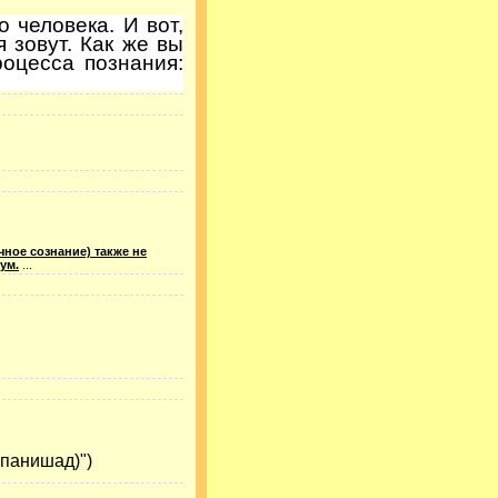
 человека. И вот,
 зовут. Как же вы
оцесса познания:
ечное сознание) также не
ум.
...
опанишад)")