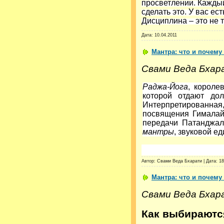
просветлении. Каждый
сделать это. У вас е
Дисциплина – это не 
Дата:
10.04.2011
Мантра: что и почему 
Свами Веда Бхар
Раджа-Йога
, короле
которой отдают д
Интерпретированная,
посвящения Гималай
передачи Патанджал
мантры
, звуковой е
Автор: Свами Веда Бхарати | Дата:
18
Мантра: что и почему 
Свами Веда Бхар
Как выбираютс