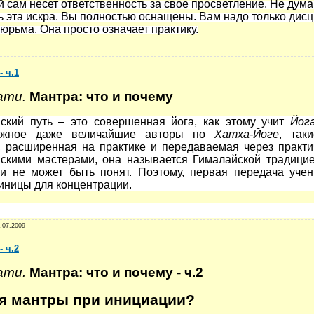
 сам несет ответственность за свое просветление. Не дума
сть эта искра. Вы полностью оснащены. Вам надо только дис
тюрьма. Она просто означает практику.
- ч.1
ати.
Мантра:
что и почему
вский путь – это совершенная йога, как этому учит
Йог
олжное даже величайшие авторы по
Хатха-Йоге
, так
 расширенная на практике и передаваемая через практи
скими мастерами, она называется Гималайской традицие
и не может быть понят. Поэтому, первая передача учен
диницы для концентрации.
.07.2009
- ч.2
ати.
Мантра:
что и почему - ч.2
я мантры при инициации?