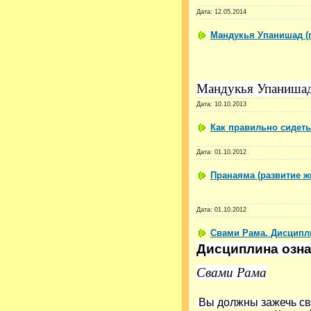
Дата:
12.05.2014
Мандукья Упанишад (
Мандукья Упанишад 
Дата:
10.10.2013
Как правильно сидет
Дата:
01.10.2012
Пранаяма (развитие ж
Дата:
01.10.2012
Свами Рама. Дисципли
Дисциплина озна
Свами Рама
Вы должны зажечь сво