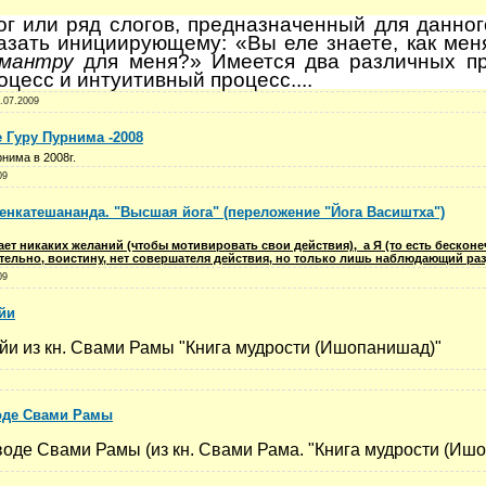
ог или ряд слогов, предназначенный для данного
азать инициирующему: «Вы еле знаете, как меня
мантру
для меня?» Имеется два различных пр
цесс и интуитивный процесс....
.07.2009
 Гуру Пурнима -2008
нима в 2008г.
09
Венкатешананда. "Высшая йога" (переложение "Йога Васиштха")
ет никаких желаний (чтобы мотивировать свои действия),
а Я (то есть бескон
тельно, воистину, нет совершателя действия, но только лишь наблюдающий раз
09
йи
йи из кн. Свами Рамы "Книга мудрости (Ишопанишад)"
оде Свами Рамы
воде Свами Рамы (из кн. Свами Рама. "Книга мудрости (Иш