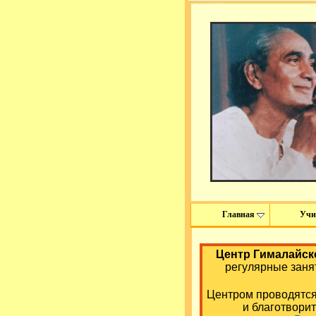
Главная
Учи
Центр Гималайск
регулярные заня
Центром проводятся 
и благотвори